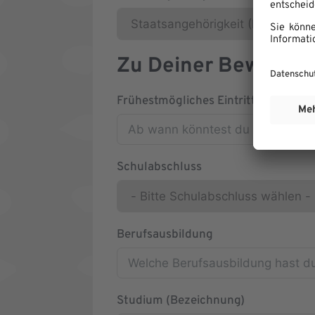
Zu Deiner Bewerbu
Frühestmögliches Eintrittsdatum
Schulabschluss
Berufsausbildung
Studium (Bezeichnung)