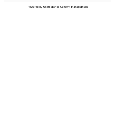
Interne Seminare und Schulungen durch Fachpersonal
Sehr gute Weiterbildungsmöglichkeiten und Karrierechancen
Individuelle Betreuung
Arbeitgeber WASGAU
Ausbildung
Jobs
Karriere by WASGAU