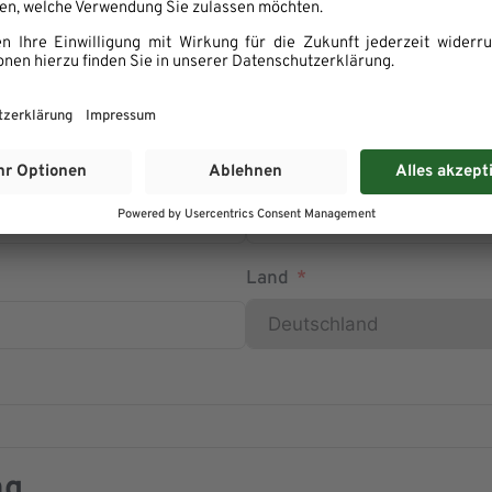
Postleitzahl
Land
ng