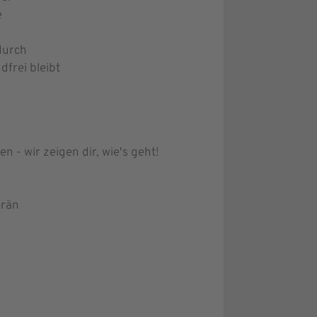
e
durch
dfrei bleibt
 - wir zeigen dir, wie's geht!
erän