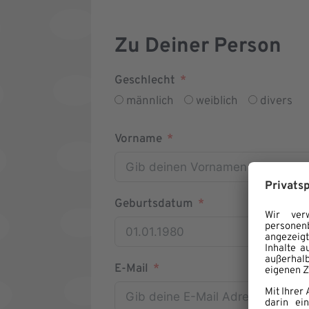
Zu Deiner Person
Geschlecht
männlich
weiblich
divers
Vorname
Geburtsdatum
E-Mail