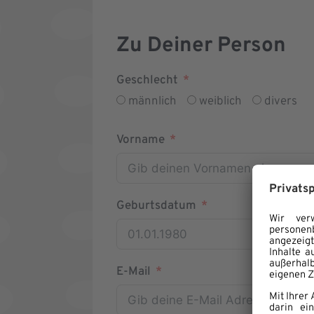
Zu Deiner Person
Geschlecht
männlich
weiblich
divers
Vorname
Geburtsdatum
E-Mail