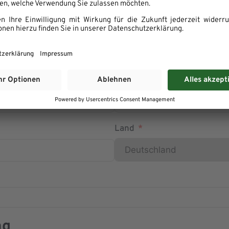
Postleitzahl
Land
ng