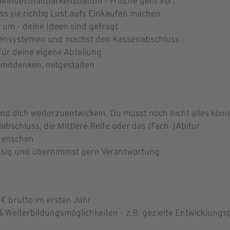
 Mindesthaltbarkeitsdatum - Frische geht vor!
ss sie richtig Lust aufs Einkaufen machen
 um - deine Ideen sind gefragt
sensystemen und machst den Kassenabschluss
ür deine eigene Abteilung
, mitdenken, mitgestalten
nd dich weiterzuentwickeln. Du musst noch nicht alles könne
bschluss, die Mittlere Reife oder das (Fach-)Abitur
Menschen
ässig und übernimmst gern Verantwortung
€ brutto im ersten Jahr
Weiterbildungsmöglichkeiten - z.B. gezielte Entwicklun