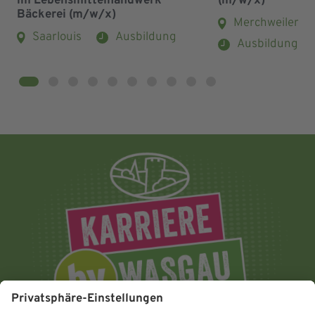
im Lebensmittelhandwerk
(m/w/x)
Bäckerei (m/w/x)
Merchweiler
Saarlouis
Ausbildung
Ausbildung