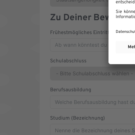
Zu Deiner Bewerbu
Frühestmögliches Eintrittsdatum
Schulabschluss
Berufsausbildung
Studium (Bezeichnung)