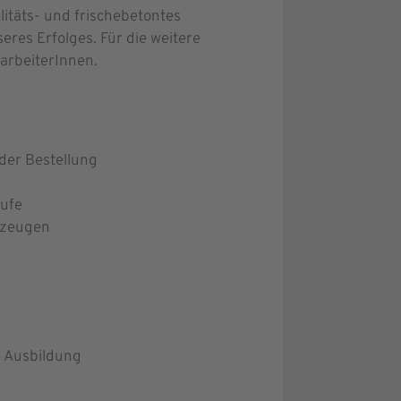
täts- und frischebetontes
eres Erfolges. Für die weitere
tarbeiterInnen.
der Bestellung
äufe
hrzeugen
e Ausbildung