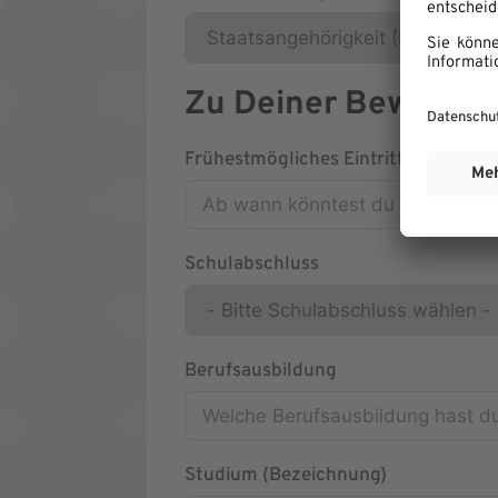
Zu Deiner Bewerbu
Frühestmögliches Eintrittsdatum
Schulabschluss
Berufsausbildung
Studium (Bezeichnung)