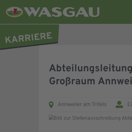
Abteilungsleitun
Großraum Annwei
Annweiler am Trifels
E