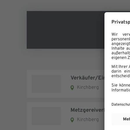
Verkäufer/Einzelhande
Kirchberg
Aushilfe
Metzgereiverkäufer (m
Kirchberg
Aushilfe