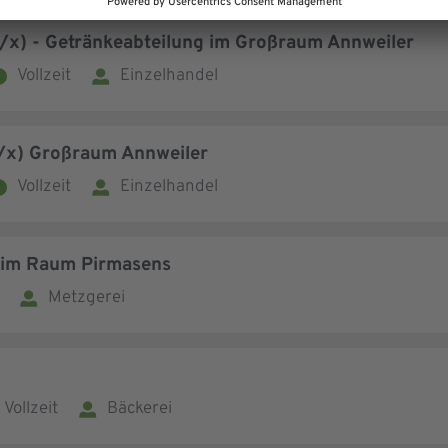
/x) - Getränkeabteilung im Großraum Annweiler
Vollzeit
Einzelhandel
/w/x) Großraum Annweiler
Vollzeit
Einzelhandel
) im Raum Pirmasens
Metzgerei
, Vollzeit
Bäckerei