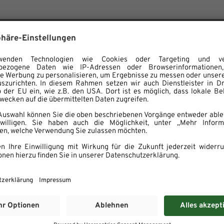
FINDE DEINEN JOB
lskaufmann (m/w/x)
, Teilzeit
Einzelhandel
/w/x)
, Teilzeit, Vollzeit
Metzgerei