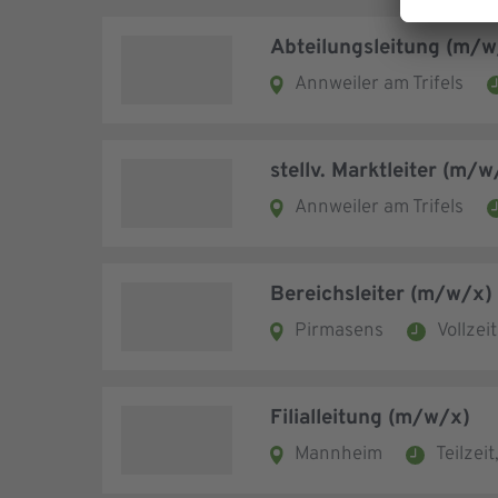
Abteilungsleitung (m/w
Annweiler am Trifels
stellv. Marktleiter (m
Annweiler am Trifels
Bereichsleiter (m/w/x
Pirmasens
Vollzeit
Filialleitung (m/w/x)
Mannheim
Teilzeit