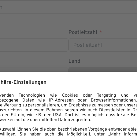
Postleitzahl
Land
ng