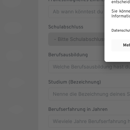
Frühestmögliches Eintrittsdatum
Schulabschluss
Berufsausbildung
Studium (Bezeichnung)
Berufserfahrung in Jahren